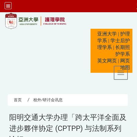
:::
亚洲大学
|
护理
学系
|
学士后护
理学系
|
长期照
护学系
英文网页
|
网页
地图
Toggle 
首页
校外/研讨会讯息
阳明交通大学办理「跨太平洋全面及
进步夥伴协定 (CPTPP) 与法制系列