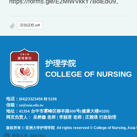
https://forms.gle/E2MiWVkkY7BoiEdU9。
活动议程.odt
护理学院
COLLEGE OF NURSING
电话：
(04)23323456 转 5156
信箱：
cn@asia.edu.tw
地址：
台中市雾峰区柳丰路
号(健康大楼
)
41354
500
H320
网页负责人：​​​ ​吴桦姗 老师 | 李丽君 老师 | 庄雅瑛 行政助理
版权所有 © 亚洲大学护理学院
All rights reserved © College of Nursing, Asi
a 
造访人次 : 6647352