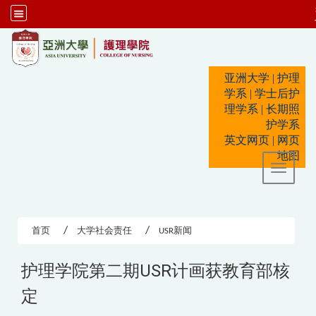
:::
亚洲大学
|
护理
学系
|
学士后护
理学系
|
长期照
护学系
英文网页
|
网页
地图
Toggle 
首页
大学社会责任
USR新闻
护理学院第二期USR计画获教育部核
定