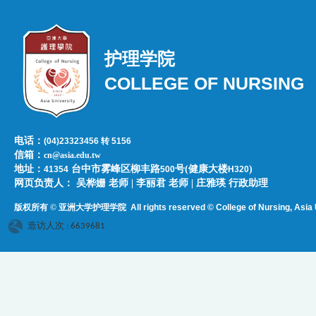
护理学院
COLLEGE OF NURSING
电话：
(04)23323456 转 5156
信箱：
cn@asia.edu.tw
地址：
台中市雾峰区柳丰路
号(健康大楼
)
41354
500
H320
网页负责人：​​​ ​吴桦姗 老师 | 李丽君 老师 | 庄雅瑛 行政助理
版权所有 © 亚洲大学护理学院
All rights reserved © College of Nursing, Asi
a 
造访人次 : 6639681