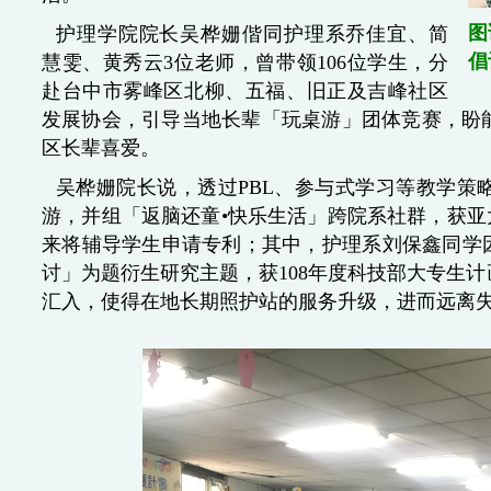
图
护理学院院长吴桦姗偕同护理系乔佳宜、简
倡
慧雯、黄秀云3位老师，曾带领106位学生，分
赴台中市雾峰区北柳、五福、旧正及吉峰社区
发展协会，引导当地长辈「玩桌游」团体竞赛，盼
区长辈喜爱。
吴桦姗院长说，透过PBL、参与式学习等教学策
游，并组「返脑还童•快乐生活」跨院系社群，获亚大
来将辅导学生申请专利；其中，护理系刘保鑫同学因
讨」为题衍生研究主题，获108年度科技部大专生
汇入，使得在地长期照护站的服务升级，进而远离