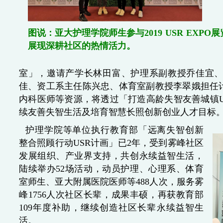
图说：亚大护理学院师生参与2019 USR EXPO
展现深耕社区的热情活力。
室」，邀请产学长林田富、护理系副教授乔佳宜
佳、资工系主任陈兴忠、体育室副教授李翠娥担任
内科医师等资源，将透过「打造高龄失智友善城镇U
续友善失智生活及培育智慧长照创新创业人才目标
护理学院等单位执行教育部「远离失智创新
整合照顾行动USR计画」已2年，受到雾峰社区
发展组织、产业界支持，共创永续益智生活，
陆续举办52场活动，动员护理、心理系、体育
室师生、亚大附属医院医师等488人次，服务雾
峰1756人次社区长辈，成果丰硕，再获教育部
109年度补助，继续创造社区长辈永续益智生
活。