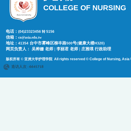
COLLEGE OF NURSING
电话：
(04)23323456 转 5156
信箱：
cn@asia.edu.tw
地址：
台中市雾峰区柳丰路
号(健康大楼
)
41354
500
H320
网页负责人：​​​ ​吴桦姗 老师 | 李丽君 老师 | 庄雅瑛 行政助理
版权所有 © 亚洲大学护理学院
All rights reserved © College of Nursing, Asi
a 
造访人次 : 6645718