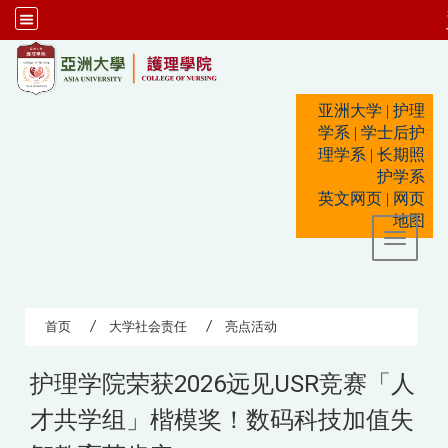
:::
亚洲大学
|
护理
学系
|
学士后护
理学系
|
长期照
护学系
英文网页
|
网页
地图
Toggle 
首页
大学社会责任
亮点活动
护理学院荣获2026远见USR竞赛「人
才共学组」楷模奖！数码科技加值失