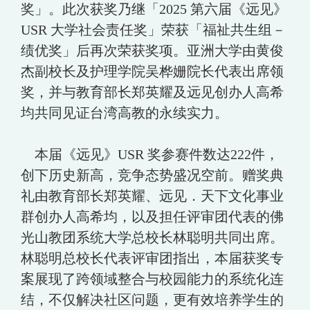
奖」。此次获奖乃继「2025 第六届《远见》
USR 大学社会责任奖」荣获「福祉共生组－
绩优奖」后再次荣获奖项。亚洲大学由黄俊
杰副校长及护理学院吴桦姗院长代表出席领
奖，并与教育部长郑英耀及远见创办人高希
均共同见证台湾高教的永续实力。
本届《远见》USR 奖参赛件数达222件，
创下历史新高，竞争态势盛况空前。赠奖典
礼由教育部长郑英耀、远见．天下文化事业
群创办人高希均，以及担任评审团代表的佛
光山教团系统大学总校长林聪明共同出席。
林聪明总校长代表评审团指出，本届获奖专
案展现了跨领域整合与校园能力的系统化连
结，不仅解决社区问题，更有效培养学生的