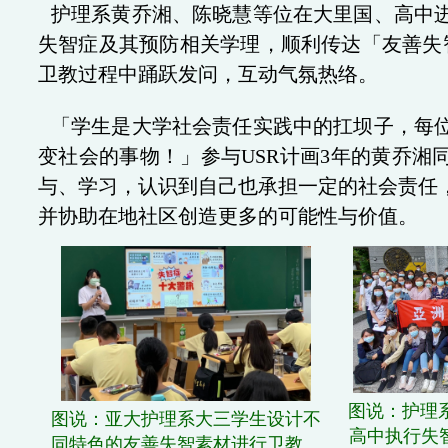
护理系黄乔湘、陈晓慧等位在大里国、高中
失智症及其预防相关学理，顺利传达「友善失
卫教过程中踊跃发问，互动气氛热络。
「学生是大学社会责任实践中的扛坝子，每
变社会的事物！」参与USR计画3年的黄乔湘
与、学习，认识到自己也承担一定的社会责任
并协助在地社区创造更多的可能性与价值。
图说：
护理
图说：
亚大护理系大三学生设计不
高中执行失
同特色的友善失智素材进行卫教
。