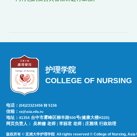
护理学院
COLLEGE OF NURSING
电话：
(04)23323456 转 5156
信箱：
cn@asia.edu.tw
地址：
台中市雾峰区柳丰路
号(健康大楼
)
41354
500
H320
网页负责人：​​​ ​吴桦姗 老师 | 李丽君 老师 | 庄雅瑛 行政助理
版权所有 © 亚洲大学护理学院
All rights reserved © College of Nursing, Asi
a 