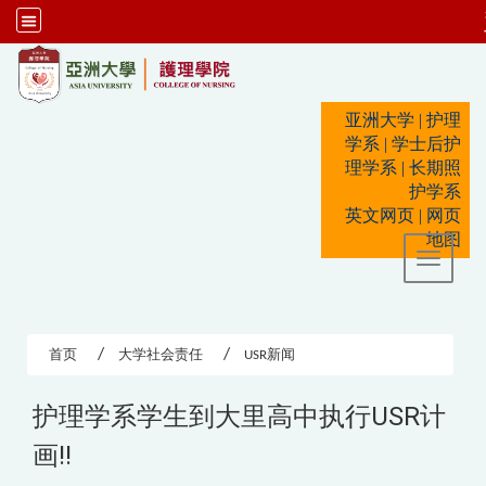
:::
亚洲大学
|
护理
学系
|
学士后护
理学系
|
长期照
护学系
英文网页
|
网页
地图
Toggle 
首页
大学社会责任
USR新闻
护理学系学生到大里高中执行USR计
画!!