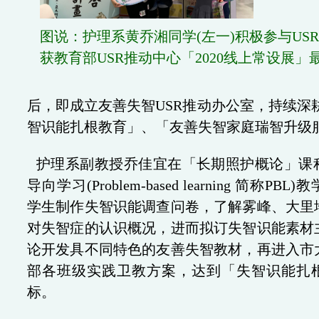
图说：
护理系黄乔湘同学(左一)积极参与US
获教育部USR推动中心「2020线上常设展」
后，即成立友善失智USR推动办公室，持续
智识能扎根教育」、「友善失智家庭瑞智升级
护理系副教授乔佳宜在「长期照护概论」课
导向学习(Problem-based learning 简称PB
学生制作失智识能调查问卷，了解雾峰、大里
对失智症的认识概况，进而拟订失智识能素材
论开发具不同特色的友善失智教材，再进入市
部各班级实践卫教方案，达到「失智识能扎
标。