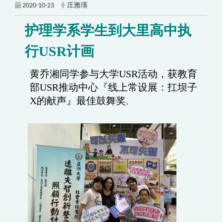
2020-10-23
庄雅瑛
护理学系学生到大里高中执
行USR计画
黄乔湘同学参与大学USR活动，获教育
部USR推动中心『线上常设展：扛坝子
X的献声』最佳鼓舞奖
。