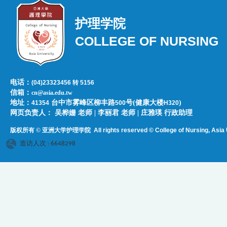
护理学院
COLLEGE OF NURSING
电话：
(04)23323456 转 5156
信箱：
cn@asia.edu.tw
地址：
台中市雾峰区柳丰路
号(健康大楼
)
41354
500
H320
网页负责人：​​​ ​吴桦姗 老师 | 李丽君 老师 | 庄雅瑛 行政助理
版权所有 © 亚洲大学护理学院
All rights reserved © College of Nursing, Asi
a 
造访人次 : 6648298