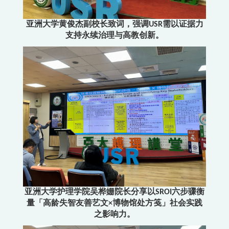
亚洲大学黄俊杰副校长致词，强调USR需以证据力
支持永续治理与高教创新。
亚洲大学护理学院吴桦姗院长分享以SROI六步骤衡
量「高龄失智友善艺文×博物馆处方笺」社会实践
之影响力。