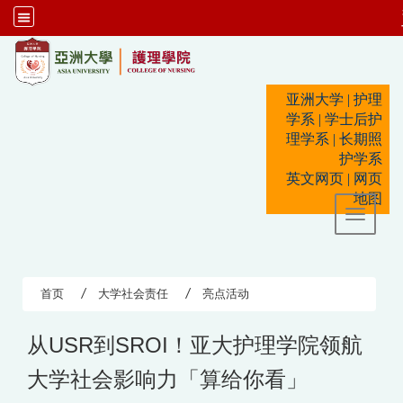
:::
亚洲大学
|
护理
学系
|
学士后护
理学系
|
长期照
护学系
英文网页
|
网页
地图
Toggle 
首页
大学社会责任
亮点活动
从USR到SROI！亚大护理学院领航
大学社会影响力「算给你看」