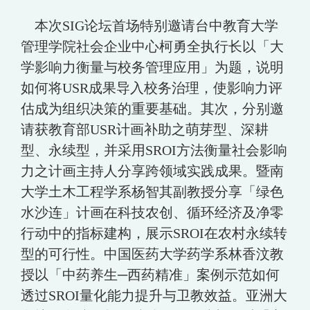
本次SIG论坛首场特别邀请台中教育大学
管理学院社会企业中心柯勇全执行长以「大
学影响力衡量与校务管理应用」为题，说明
如何将USR成果导入校务治理，使影响力评
估成为组织决策的重要基础。其次，分别邀
请获教育部USR计画补助之萌芽型、深耕
型、永续型，并采用SROI方法衡量社会影响
力之计画主持人分享跨领域实践成果。暨南
大学土木工程学系杨智其副教授分享「绿色
水沙连」计画在科技农创、循环经济及净零
行动中的指标建构，展示SROI在农村永续转
型的可行性。中国医药大学药学系林香汶教
授以「中药养生─西药精准」案例示范如何
透过SROI量化能力提升与卫教效益。亚洲大