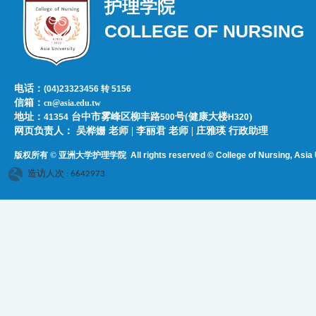
护理学院
COLLEGE OF NURSING
电话：
(04)23323456 转 5156
信箱：
cn@asia.edu.tw
地址：
台中市雾峰区柳丰路
号(健康大楼
)
41354
500
H320
网页负责人：​​​ ​吴桦姗 老师 | 李丽君 老师 | 庄雅瑛 行政助理
版权所有 © 亚洲大学护理学院
All rights reserved © College of Nursing, Asi
a 
造访人次 : 6642973