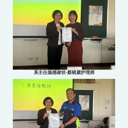
系主任颁感谢状-蔡晓葳护理师