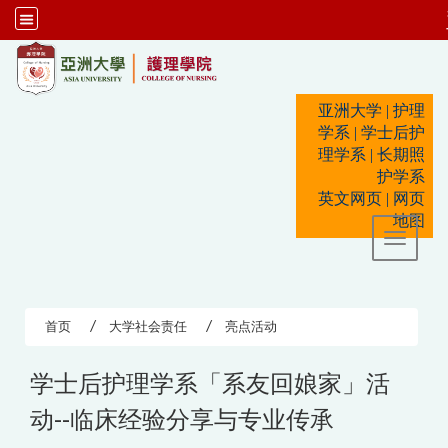
:::
亚洲大学
|
护理
学系
|
学士后护
理学系
|
长期照
护学系
英文网页
|
网页
地图
Toggle 
首页
大学社会责任
亮点活动
学士后护理学系「系友回娘家」活
动--临床经验分享与专业传承