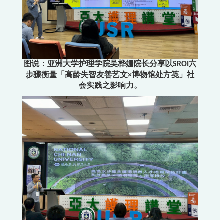
图说：亚洲大学护理学院吴桦姗院长分享以SROI六
步骤衡量「高龄失智友善艺文×博物馆处方笺」社
会实践之影响力。