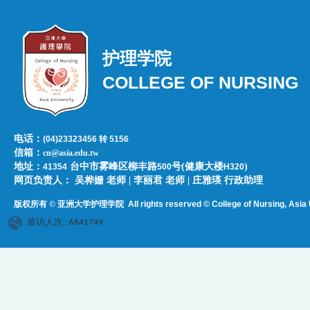
护理学院
COLLEGE OF NURSING
电话：
(04)23323456 转 5156
信箱：
cn@asia.edu.tw
地址：
台中市雾峰区柳丰路
号(健康大楼
)
41354
500
H320
网页负责人：​​​ ​吴桦姗 老师 | 李丽君 老师 | 庄雅瑛 行政助理
版权所有 © 亚洲大学护理学院
All rights reserved © College of Nursing, Asi
a 
造访人次 : 6641749