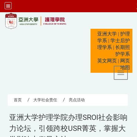
:::
亚洲大学
|
护理
学系
|
学士后护
理学系
|
长期照
护学系
英文网页
|
网页
地图
Toggle 
首页
大学社会责任
亮点活动
亚洲大学护理学院办理SROI社会影响
力论坛，引领跨校USR菁英，掌握大