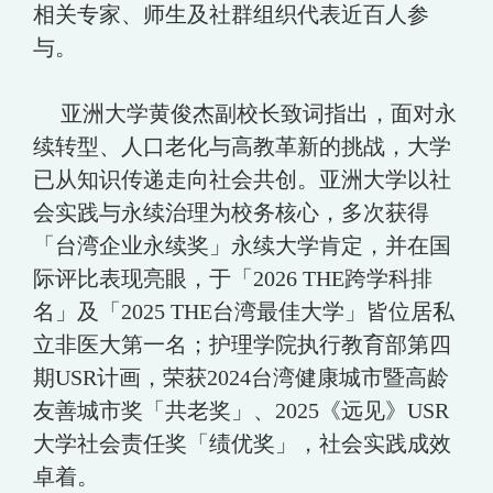
相关专家、师生及社群组织代表近百人参
与。
亚洲大学黄俊杰副校长致词指出，面对永
续转型、人口老化与高教革新的挑战，大学
已从知识传递走向社会共创。亚洲大学以社
会实践与永续治理为校务核心，多次获得
「台湾企业永续奖」永续大学肯定，并在国
际评比表现亮眼，于「2026 THE跨学科排
名」及「2025 THE台湾最佳大学」皆位居私
立非医大第一名；护理学院执行教育部第四
期USR计画，荣获2024台湾健康城市暨高龄
友善城市奖「共老奖」、2025《远见》USR
大学社会责任奖「绩优奖」，社会实践成效
卓着。