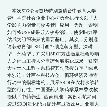
本次SIG论坛首场特别邀请台中教育大学
管理学院社会企业中心柯勇全执行长以「大
学影响力衡量与校务管理应用」为题，说明
如何将USR成果导入校务治理，使影响力评
估成为组织决策的重要基础。其次，分别邀
请获教育部USR计画补助之萌芽型、深耕
型、永续型，并采用SROI方法衡量社会影响
力之计画主持人分享跨领域实践成果。暨南
大学土木工程学系杨智其副教授分享「绿色
水沙连」计画在科技农创、循环经济及净零
行动中的指标建构，展示SROI在农村永续转
型的可行性。中国医药大学药学系林香汶教
授以「中药养生─西药精准」案例示范如何
透过SROI量化能力提升与卫教效益。亚洲大