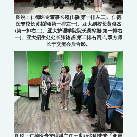
图说：仁德医专董事长锺佳颖(第一排左二)、仁德
医专校长黄柏翔(第一排左一)、亚大副校长黄俊杰
(第一排右二)、亚大护理学院院长吴桦姗(第一排右
一)、亚大招生处处长张祐诚(第二排右四)与双方师
长于交流会后合影。
图说：仁德医专护理科主任王世丽说明未来「亚洲