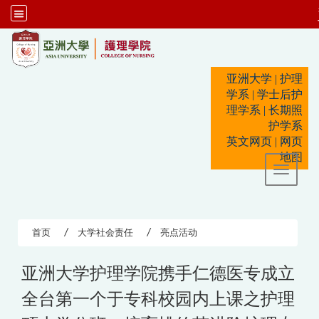
:::
亚洲大学
|
护理
学系
|
学士后护
理学系
|
长期照
护学系
英文网页
|
网页
地图
Toggle 
首页
大学社会责任
亮点活动
亚洲大学护理学院携手仁德医专成立
全台第一个于专科校园内上课之护理