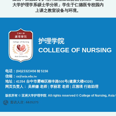
大学护理学系硕士学分班」学生于仁德医专校园内
上课之教室设备与环境。
护理学院
COLLEGE OF NURSING
电话：
(04)23323456 转 5156
信箱：
cn@asia.edu.tw
地址：
台中市雾峰区柳丰路
号(健康大楼
)
41354
500
H320
网页负责人：​​​ ​吴桦姗 老师 | 李丽君 老师 | 庄雅瑛 行政助理
版权所有 © 亚洲大学护理学院
All rights reserved © College of Nursing, Asi
a 
造访人次 : 6635275