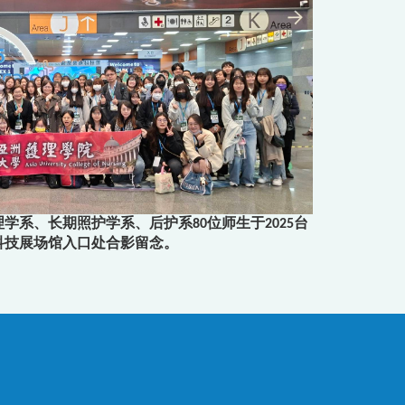
学系、长期照护学系、后护系80位师生于2025台
科技展场馆入口处合影留念。