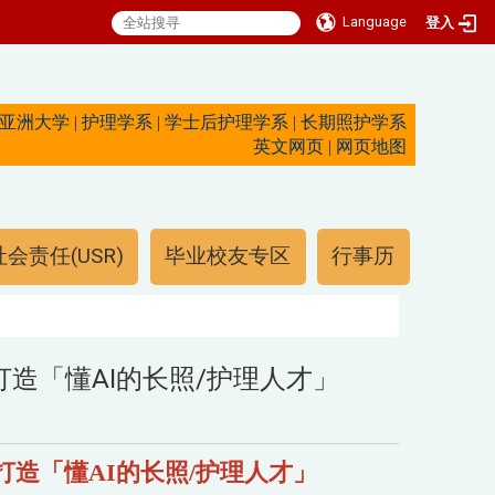
Language
登入
亚洲大学
|
护理学系
|
学士后护理学系
|
长期照护学系
英文网页
|
网页地图
会责任(USR)
毕业校友专区
行事历
造「懂AI的长照/护理人才」
打造「懂AI的长照/护理人才」