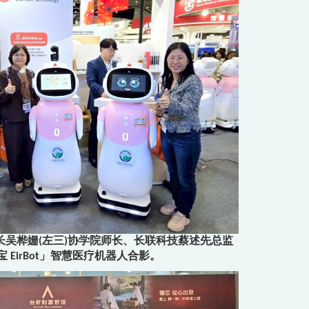
吴桦姗(左三)协学院师长、长联科技蔡述先总监
宝 EirBot」智慧医疗机器人合影。