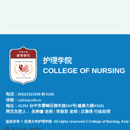
护理学院
COLLEGE OF NURSING
电话：
(04)23323456 转 5156
信箱：
cn@asia.edu.tw
地址：
台中市雾峰区柳丰路
号(健康大楼
)
41354
500
H320
网页负责人：​​​ ​吴桦姗 老师 | 李丽君 老师 | 庄雅瑛 行政助理
版权所有 © 亚洲大学护理学院
All rights reserved © College of Nursing, Asi
a 
造访人次 : 6648812