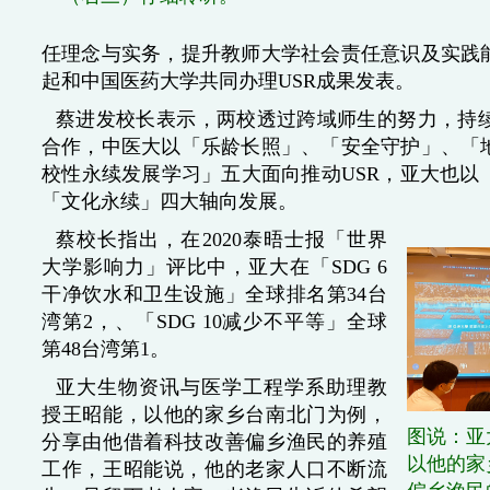
任理念与实务，提升教师大学社会责任意识及实践能
起和中国医药大学共同办理USR成果发表。
蔡进发校长表示，两校透过跨域师生的努力，持
合作，中医大以「乐龄长照」、「安全守护」、「
校性永续发展学习」五大面向推动USR，亚大也以
「文化永续」四大轴向发展。
蔡校长指出，在2020泰晤士报「世界
大学影响力」评比中，亚大在「SDG 6
干净饮水和卫生设施」全球排名第34台
湾第2，、「SDG 10减少不平等」全球
第48台湾第1。
亚大生物资讯与医学工程学系助理教
授王昭能，以他的家乡台南北门为例，
图说：亚
分享由他借着科技改善偏乡渔民的养殖
以他的家
工作，王昭能说，他的老家人口不断流