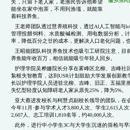
偏乡渔民
失，只留下老人家，老渔民告诉他希望
能坐在家中泡茶，不用到渔塭，就能靠
着科技养鱼。
王老师团队透过慧养殖科技，透过Al人工智能与l
管理投餵饲料、水质酸碱检测、用电数据分析，
率，降低百分之廿的成本，更解决人口老化问题，
王昭能团队科技养鱼技术也吸引工研院注意，目前
养鱼能年收百万，相信就能吸引年轻人回乡。
护理学院吴桦姗院长分享在雾峰区北柳、吉峰社
紮根失智教育，达到USR计划鼓励大学发展创新教
长以护理学院人员进驻北柳、吉峰、旧正、五福里推
失忆型轻度认知障碍老人家从原先25%，降为5%。
亚大蔡进发校长与柯慧贞副校长领导的团队，在
今年11月·参与学术人才3,800人次、学生2,615
2,607人、志工培训1,810名等，约40,000人次。
此外，进行中小学生3C与大学生沉迷的筛检与早期