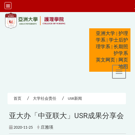
:::
亚洲大学
|
护理
学系
|
学士后护
理学系
|
长期照
护学系
英文网页
|
网页
地图
Toggle 
首页
大学社会责任
USR新闻
亚大办「中亚联大」USR成果分享会
2020-11-25
庄雅瑛