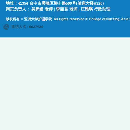
地址：
台中市雾峰区柳丰路
号(健康大楼
)
41354
500
H320
网页负责人：​​​ ​吴桦姗 老师 | 李丽君 老师 | 庄雅瑛 行政助理
版权所有 © 亚洲大学护理学院
All rights reserved © College of Nursing, Asi
a 
造访人次 : 6637926