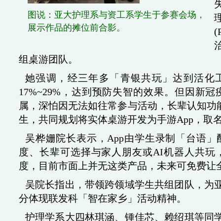
图说：亚大护理系与资工系学生于参赛会场，
展示作品的摊位前合影。
组桌游团队。
她强调，经三年多「青银共玩」达到活化
17%~29%，达到预防失智的效果。但因
属，深怕因无法如往常参与活动，长辈认知功
生，共同规划将实体桌游开发为手游App，取名「Li
吴桦姗院长表示，App由学生录制「台语
度、长辈可选择与家人朋友或AI机器人共玩
度，目前市面上并无这类产品，未来可免费让全
吴院长指出，带领跨领域学生共组团队，为
分体现联发科「智在家乡」活动精神。
护理学系大四林琪涵、锺佳芯、赖绍琪等同