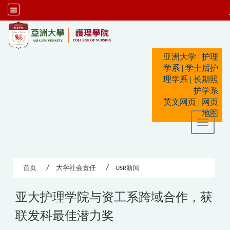
:::
亚洲大学
|
护理
学系
|
学士后护
理学系
|
长期照
护学系
英文网页
|
网页
地图
Toggle 
首页
大学社会责任
USR新闻
亚大护理学院与资工系跨域合作，获
联发科最佳潜力奖