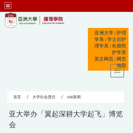
:::
亚洲大学
|
护理
学系
|
学士后护
理学系
|
长期照
护学系
英文网页
|
网页
地图
Toggle 
首页
大学社会责任
USR新闻
亚大举办「翼起深耕大学起飞」博览
会