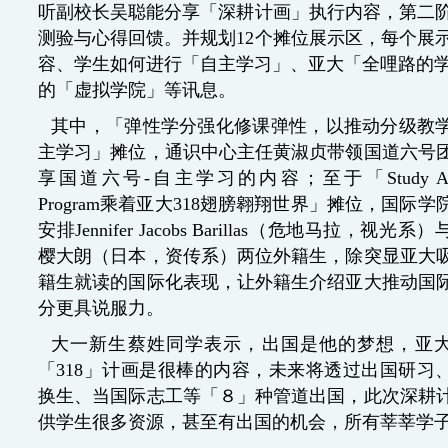
听副校长吴聪能分享「深耕计画」执行内容，第二
测验与心得回馈。并规划12个摊位展示区，每个展
容、学生如何进行「自主学习」、亚大「全哩路的学
的「虚拟学院」等讯息。
其中，「弹性学分强化修课弹性，以推动分级教
主学习」摊位，通识中心主任黄淑贞带领国道六号
享国道六号-自主学习的内容；至于「Study Abr
Program乘着亚大318翅膀翱翔世界」摊位，国际学
安排Jennifer Jacobs Barillas（危地马拉，视光系
樱大朗（日本，资传系）两位外籍生，除突显亚大
籍生就读的国际化表现，让外籍生介绍亚大推动国
分更具说服力。
大一新生蔡姓同学表示，出国是他的梦想，亚
「318」计画是很棒的内容，未来将透过出国研习
换生、当国际志工等「８」种管道出国，此次深耕
供学生很多资源，甚至有出国的机会，所有莘莘学