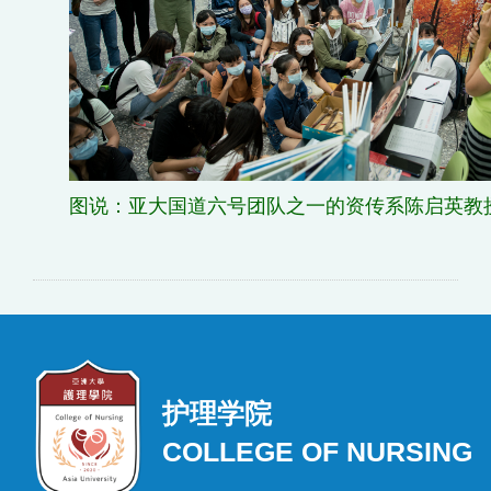
图说：亚大国道六号团队之一的资传系陈启英
教
护理学院
COLLEGE OF NURSING