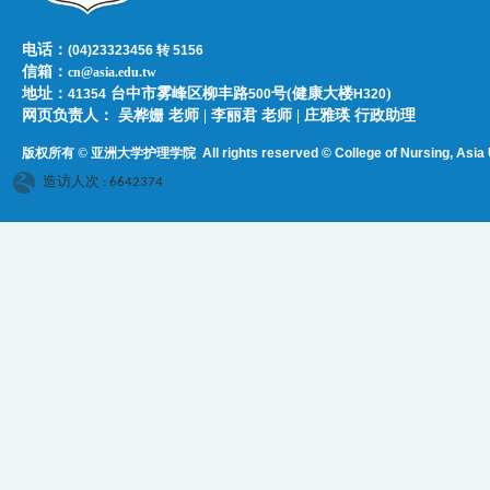
电话：
(04)23323456 转 5156
信箱：
cn@asia.edu.tw
地址：
台中市雾峰区柳丰路
号(健康大楼
)
41354
500
H320
网页负责人：​​​ ​吴桦姗 老师 | 李丽君 老师 | 庄雅瑛 行政助理
版权所有 © 亚洲大学护理学院
All rights reserved © College of Nursing, Asi
a 
造访人次 : 6642374