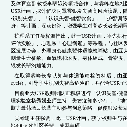
及体育室副教授李翠娥跨领域合作，与雾峰在地社区发
USR计画，探讨解决阿罩雾银发失智高风险议题，
•识别失智」、「认识失智•健智饮食」、「护智训练
身」等计画，深获好评，增强学生对高龄长者长期
护理系主任吴桦姗指出，此一USR计画，率先执
评估实验」、心理系「心理衡鑑」等课程，与社区
区发展协会，办理身心健康暨体适能检哨站，由亚
测量生命征象、血氧饱和浓度、身体组成、骨密度
银发长辈沟通能力。
在取得雾峰长辈认知与体适能筛检资料后，由亚大USR教师
cycle)，引导学生识别失智高危险群，并配合U
目前亚大USR教师团队正积极进行「认识失智•
理实验室杨秀媛业师主持「失智症知多少?」、「地中
脑力激荡激励长辈主动参与创意策略，促使银发长
吴桦姗主任强调，此一USR计画，获学校师生与
地400人次社区长辈，成盟丰硕。