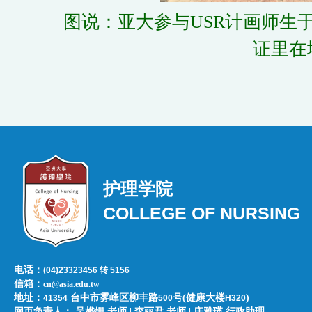
图说：亚大参与USR计画师生
证里在
护理学院
COLLEGE OF NURSING
电话：
(04)23323456 转 5156
信箱：
cn@asia.edu.tw
地址：
台中市雾峰区柳丰路
号(健康大楼
)
41354
500
H320
网页负责人：​​​ ​吴桦姗 老师 | 李丽君 老师 | 庄雅瑛 行政助理