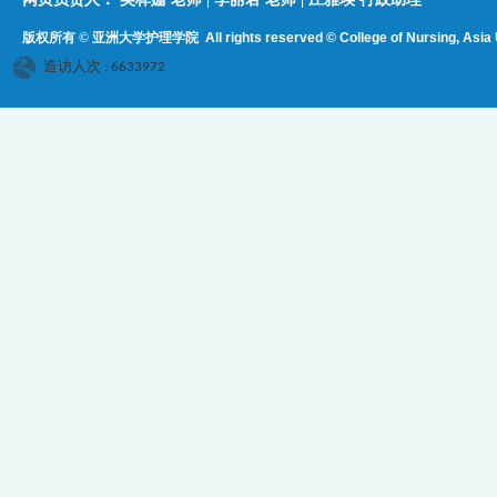
版权所有 © 亚洲大学护理学院
All rights reserved © College of Nursing, Asi
a 
造访人次 : 6633972