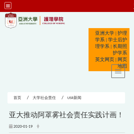
:::
亚洲大学
|
护理
学系
|
学士后护
理学系
|
长期照
护学系
英文网页
|
网页
地图
Toggle 
首页
大学社会责任
USR新闻
亚大推动阿罩雾社会责任实践计画！
2020-01-19