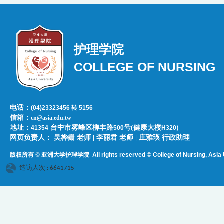
护理学院
COLLEGE OF NURSING
电话：
(04)23323456 转 5156
信箱：
cn@asia.edu.tw
地址：
台中市雾峰区柳丰路
号(健康大楼
)
41354
500
H320
网页负责人：​​​ ​吴桦姗 老师 | 李丽君 老师 | 庄雅瑛 行政助理
版权所有 © 亚洲大学护理学院
All rights reserved © College of Nursing, Asi
a 
造访人次 : 6641715