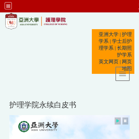
:::
亚洲大学
|
护理
学系
|
学士后护
理学系
|
长期照
护学系
英文网页
|
网页
地图
Toggle 
护理学院永续白皮书