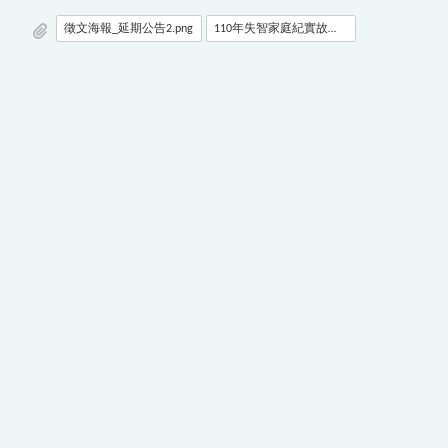
徵文海報_延期公告2.png
110年失智家庭紀實故事徵文辦法_延期版本.pdf