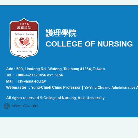
護理學院
COLLEGE OF NURSING
Add : 500, Lioufeng Rd., Wufeng, Taichung 41354, Taiwan
Tel ：+886-4-23323456 ext. 5156
Mail ：cn@asia.edu.tw
|
Webmaster ：Yung-Chieh Ching Professor
Ya-Ying Chuang Administrative A
All rights reserved © College of Nursing, Asi
a University
Visits : 6643082