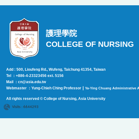
護理學院
COLLEGE OF NURSING
Add : 500, Lioufeng Rd., Wufeng, Taichung 41354, Taiwan
Tel ：+886-4-23323456 ext. 5156
Mail ：cn@asia.edu.tw
|
Webmaster ：Yung-Chieh Ching Professor
Ya-Ying Chuang Administrative A
All rights reserved © College of Nursing, Asi
a University
Visits : 6644293