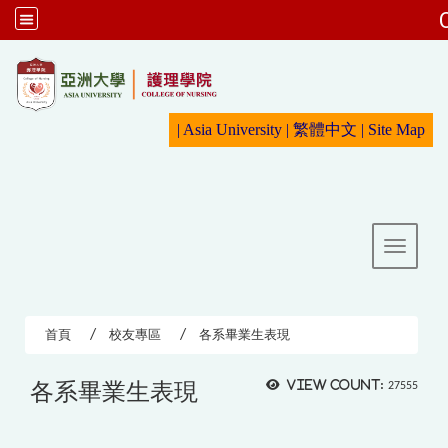
:::
|
Asia University
|
繁體中文
|
Sit
e Map
Toggle 
首頁
校友專區
各系畢業生表現
各系畢業生表現
View count:
27555