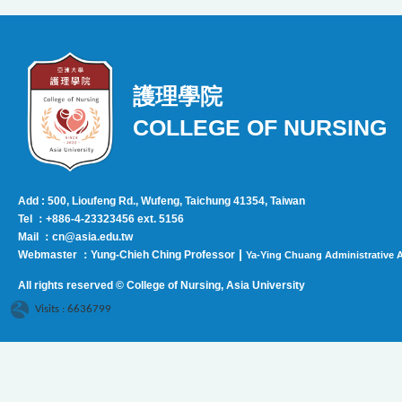
護理學院
COLLEGE OF NURSING
Add : 500, Lioufeng Rd., Wufeng, Taichung 41354, Taiwan
Tel ：+886-4-23323456 ext. 5156
Mail ：cn@asia.edu.tw
|
Webmaster ：Yung-Chieh Ching Professor
Ya-Ying Chuang Administrative A
All rights reserved © College of Nursing, Asi
a University
Visits : 6636799