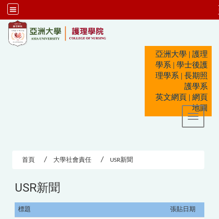
:::
亞洲大學
|
護理
學系
|
學士後護
理學系
|
長期照
護學系
英文網頁
|
網頁
地圖
Toggle 
首頁
大學社會責任
USR新聞
USR新聞
標題
張貼日期