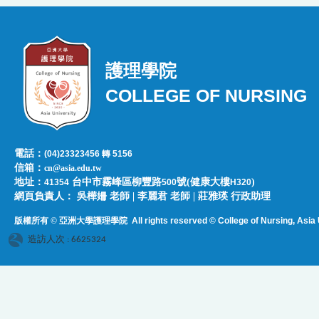
護理學院
COLLEGE OF NURSING
電話：
(04)23323456 轉 5156
信箱：
cn@asia.edu.tw
地址：
台中市霧峰區柳豐路
號(健康大樓
)
41354
500
H320
網頁負責人：​​​ ​吳樺姍 老師 | 李麗君 老師 | 莊雅瑛 行政助理
版權所有 © 亞洲大學護理學院
All rights reserved © College of Nursing, Asi
a 
造訪人次 : 6625324