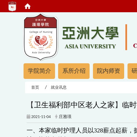
:::
:::
学院简介
系所介绍
院内师资
首页
就业讯息
【
】
卫生福利部中区老人之家
临时
2021-11-04
庄雅瑛
一、本家临时护理人员以328
薪点起薪，折