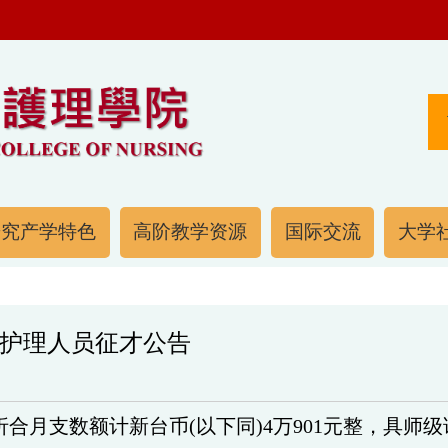
研究产学特色
高阶教学资源
国际交流
大学社
护理人员征才公告
合月支数额计新台币(以下同)4万901
元整，具师级证