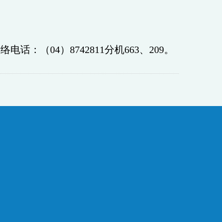
联络电话：（
04
）
8742811
分
机
663
、
209
。