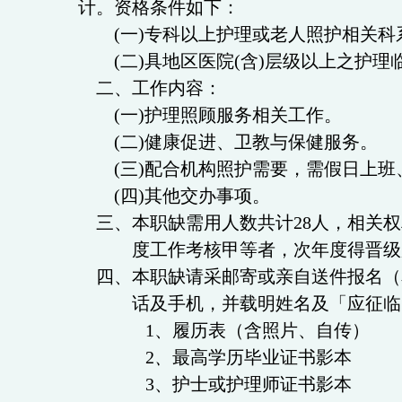
计。资格条件如下：
(
一
)
专科以上护理或老人照护相关科
(
二
)
具地区医院
(
含
)
层级以上之护理
二、工作内容：
(
一
)
护理照顾服务相关工作。
(
二
)
健康促进、卫教与保健服务。
(
三
)
配合机构照护需要，需假日上班
(
四
)
其他交办事项。
三、本职缺需用人数共计28人
，相关权
度工作考核甲等者，次年度得晋级
四、本职缺请采邮寄或亲自送件报名（
话及手机，并载明姓名及「应征临时
1、
履历表（含照片、自传）
2
、
最高学历毕业
证书影本
3、
护士或护理师证书影本