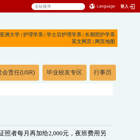
Language
登入
亚洲大学
|
护理学系
|
学士后护理学系
|
长期照护学系
英文网页
|
网页地图
会责任(USR)
毕业校友专区
行事历
照者每月再加给2,000
元，夜班费用另