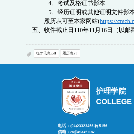
4、
考试及格证书影本
5、
经历证明或其他证明文件影
履历表可至本家网站
(
https://crsch
五、收件截止日110年11月16日
（以邮
征才讯息.pdf
履历表.rtf
护理学院
COLLEGE 
电话：
(04)23323456 转 5156
信箱：
cn@asia.edu.tw