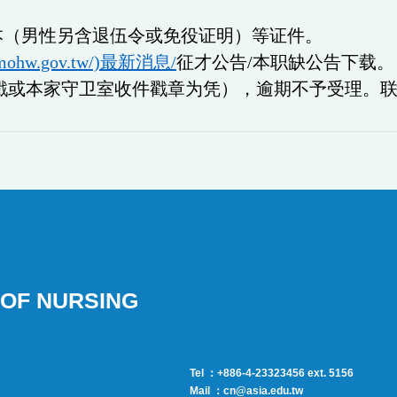
本（男性另含退伍令
或免役证明）等证件。
.mohw.gov.tw/)
最新消息
/
征才公告
/
本职缺公告下载
。
戳或本家守卫室收件戳章为凭），逾期不予受理。
OF NURSING
Tel ：+886-4-23323456 ext. 5156
Mail ：cn@asia.edu.tw