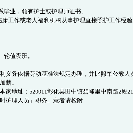
系毕业，领有护士或护理师证书。
临床工作或老人福利机构从事护理直接照护工作经验
、轮值夜班。
利义务依据劳动基准法规定办理，并比照军公教人
加薪。
本家地址：
520011
彰化县田中镇碧峰里中南路
2
段
2
护理人员」职务。意者请检附