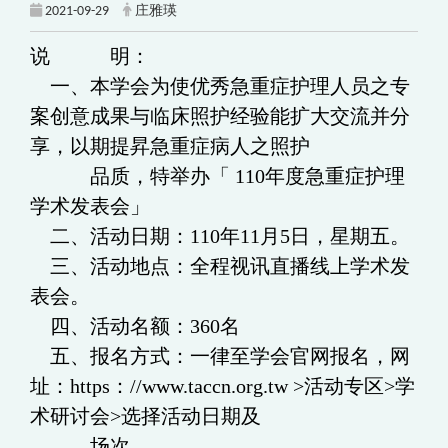
2021-09-29
庄雅瑛
说 明：
一、本学会为使优秀急重症护理人员之专
案创意成果与临床照护经验能扩大交流并分
享，以期提昇急重症病人之照护
品质，特举办「 110年度急重症护理
学术发表会」
二、活动日期：110年11月5日，星期五。
三、活动地点：全程视讯直播线上学术发
表会。
四、活动名额：360名
五、报名方式：一律至学会官网报名，网
址：https：//www.taccn.org.tw >活动专区>学
术研讨会>选择活动日期及
场次