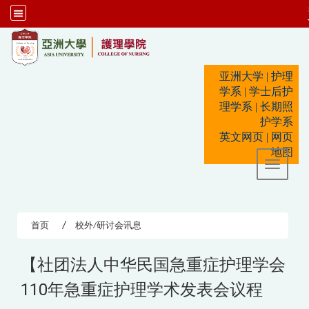
:::
亚洲大学
|
护理
学系
|
学士后护
理学系
|
长期照
护学系
英文网页
|
网页
地图
Toggle 
首页
校外/研讨会讯息
【社团法人中华民国急重症护理学会
110年急重症护理学术发表会议程