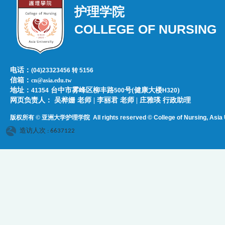
护理学院
COLLEGE OF NURSING
电话：
(04)23323456 转 5156
信箱：
cn@asia.edu.tw
地址：
台中市雾峰区柳丰路
号(健康大楼
)
41354
500
H320
网页负责人：​​​ ​吴桦姗 老师 | 李丽君 老师 | 庄雅瑛 行政助理
版权所有 © 亚洲大学护理学院
All rights reserved © College of Nursing, Asi
a 
造访人次 : 6637122