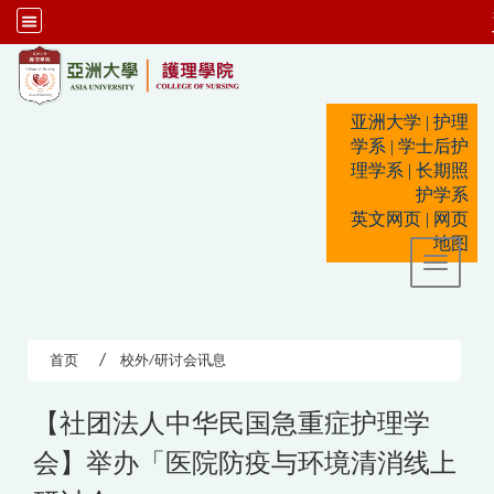
:::
亚洲大学
|
护理
学系
|
学士后护
理学系
|
长期照
护学系
英文网页
|
网页
地图
Toggle 
首页
校外/研讨会讯息
【社团法人中华民国急重症护理学
会】举办「医院防疫与环境清消线上