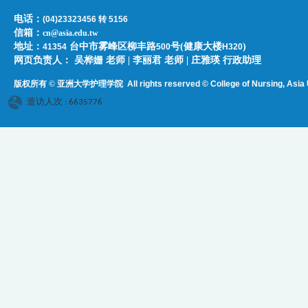
电话：
(04)23323456 转 5156
信箱：
cn@asia.edu.tw
地址：
台中市雾峰区柳丰路
号(健康大楼
)
41354
500
H320
网页负责人：​​​ ​吴桦姗 老师 | 李丽君 老师 | 庄雅瑛 行政助理
版权所有 © 亚洲大学护理学院
All rights reserved © College of Nursing, Asi
a 
造访人次 : 6635776