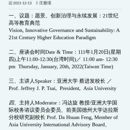
2021-12-13
庄雅瑛
一、
议题：愿景、创新治理与永续发展：
21
世纪
高等教育典范
Vision, Innovative Governance and Sustainability: A
21st Century Higher Education Paradigm
二、座谈会时间
Date & Time
：
111
年
1
月
20
日
(
星期
四
)
上午
11:00-12:30(
台湾时间
)
／
11:00 am- 12:30
pm Thursday, January, 20th, 2022(Taiwan Time)
三、主讲人
Speaker
：亚洲大学 蔡进发校长 ／
Prof. Jeffrey J. P. Tsai, President, Asia University
四、
主持人
Moderator
：冯达旋 教授
/
亚洲大学国
际校务谘议委员会委员、前美国德州大学达拉斯
分校研究副校长
Prof. Da Hsuan Feng, Member of
Asia University International Advisory Board
、