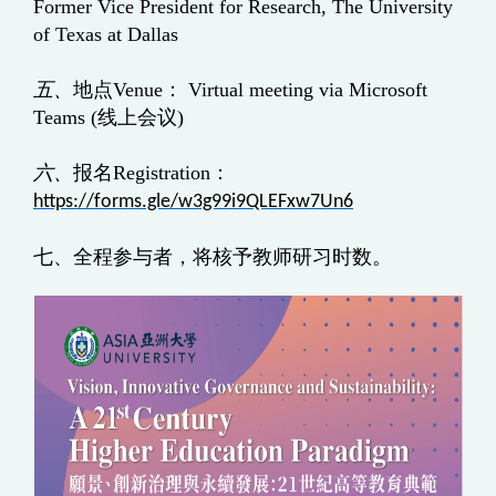
Former Vice President for Research, The University
of Texas at Dallas
五、
地点
Venue
：
Virtual meeting via Microsoft
Teams (
线上会议
)
六、
报名
Registration
：
https://forms.gle/w3g99i9QLEFxw7Un6
七、全程参与者，将核予教师研习时数。