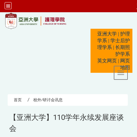
:::
亚洲大学
|
护理
学系
|
学士后护
理学系
|
长期照
护学系
英文网页
|
网页
地图
Toggle 
首页
校外/研讨会讯息
【亚洲大学】110学年永续发展座谈
会