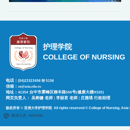
护理学院
COLLEGE OF NURSING
电话：
(04)23323456 转 5156
信箱：
cn@asia.edu.tw
地址：
台中市雾峰区柳丰路
号(健康大楼
)
41354
500
H320
网页负责人：​​​ ​吴桦姗 老师 | 李丽君 老师 | 庄雅瑛 行政助理
版权所有 © 亚洲大学护理学院
All rights reserved © College of Nursing, Asi
a 
造访人次 : 6645585