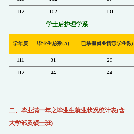
112
102
101
学士后护理学系
学
年
度
毕业生总数(A)
已掌握就业情形学生数(
111
31
29
112
44
44
二、毕业满一年之毕业生就业状况统计表(含
大学部及硕士班)