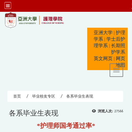
:::
亚洲大学
|
护理
学系
|
学士后护
理学系
|
长期照
护学系
英文网页
|
网页
地图
Toggle 
首页
毕业校友专区
各系毕业生表现
各系毕业生表现
浏览人次:
27566
*护理师
国考通过率*