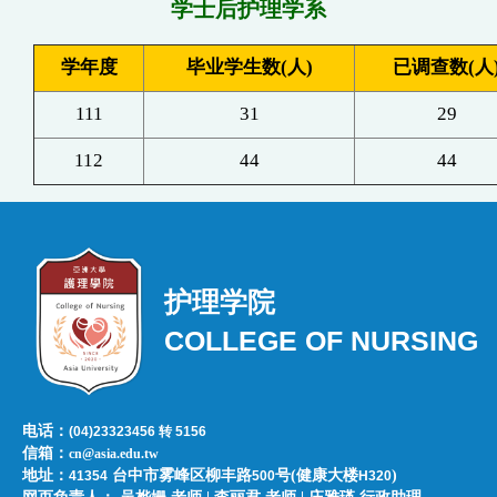
学士后护理学系
学年度
毕业学生数(人)
已调查数(人
1
11
31
29
11
2
44
44
护理学院
COLLEGE OF NURSING
电话：
(04)23323456 转 5156
信箱：
cn@asia.edu.tw
地址：
台中市雾峰区柳丰路
号(健康大楼
)
41354
500
H320