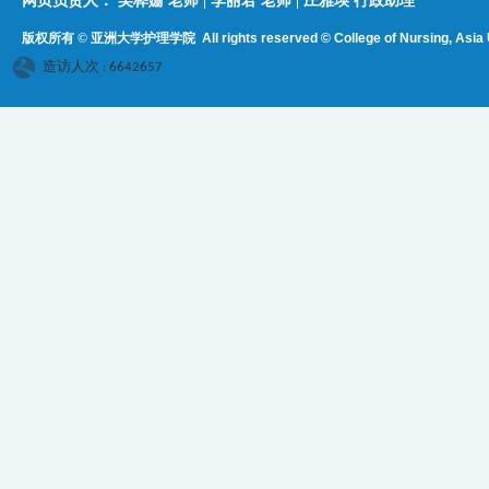
网页负责人：​​​ ​吴桦姗 老师 | 李丽君 老师 | 庄雅瑛 行政助理
版权所有 © 亚洲大学护理学院
All rights reserved © College of Nursing, Asi
a 
造访人次 : 6642657