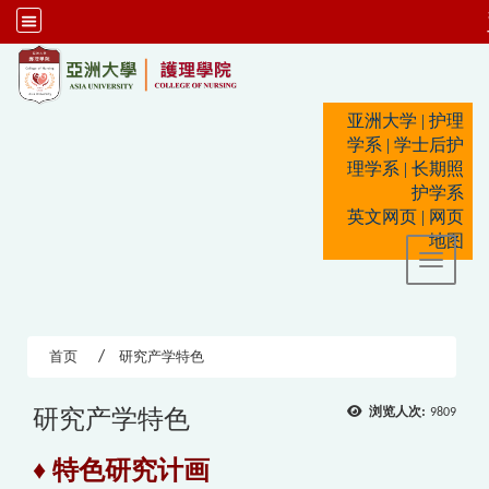
:::
亚洲大学
|
护理
学系
|
学士后护
理学系
|
长期照
护学系
英文网页
|
网页
地图
Toggle 
首页
研究产学特色
研究产学特色
浏览人次:
9809
♦ 特色研究计画