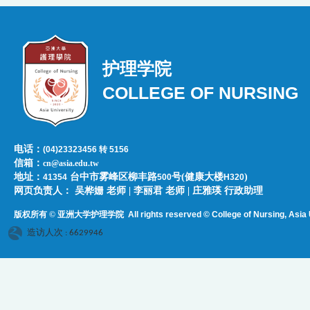
护理学院
COLLEGE OF NURSING
电话：
(04)23323456 转 5156
信箱：
cn@asia.edu.tw
地址：
台中市雾峰区柳丰路
号(健康大楼
)
41354
500
H320
网页负责人：​​​ ​吴桦姗 老师 | 李丽君 老师 | 庄雅瑛 行政助理
版权所有 © 亚洲大学护理学院
All rights reserved © College of Nursing, Asi
a 
造访人次 : 6629946