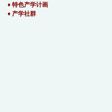
♦
特色
产学
计画
♦ 产学社群