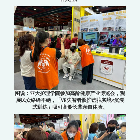
图说：亚大护理学院参加高龄健康产业博览会，观
展民众络绎不绝，「VR失智者照护虚拟实境×沉浸
式训练」吸引高龄长辈亲自体验。