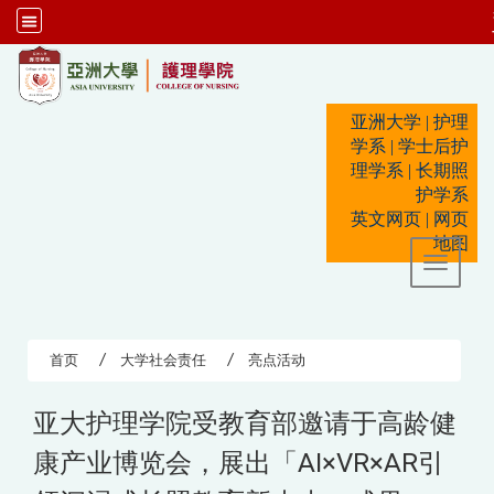
:::
亚洲大学
|
护理
学系
|
学士后护
理学系
|
长期照
护学系
英文网页
|
网页
地图
Toggle 
首页
大学社会责任
亮点活动
亚大护理学院受教育部邀请于高龄健
康产业博览会，展出「AI×VR×AR引