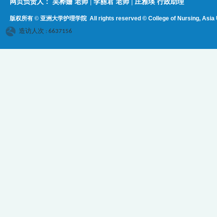
网页负责人：​​​ ​吴桦姗 老师 | 李丽君 老师 | 庄雅瑛 行政助理
版权所有 © 亚洲大学护理学院
All rights reserved © College of Nursing, Asi
a 
造访人次 : 6637156