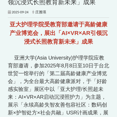
领沉浸式长照教育新未来」成果
2025-09-24
庄雅瑛
亚大护理学院受教育部邀请于高龄健康
产业博览会，展出「AI×VR×AR引领沉
浸式长照教育新未来」成果
亚洲大学(Asia University)护理学院应教
育部邀请，参加2025年8月8日至10日于台北
世贸一馆举行的「第二届高龄健康产业博览
会」，为全台最大高龄健康派对，于「好龄
感实验室」展区中以「亚大护理/长照超未
来：AI×VR×AR启动沉浸照护力」为主题，
展示「永续高龄失智友善包容社区：数码创
新×护智处方×社会共融」USR计画成果，展