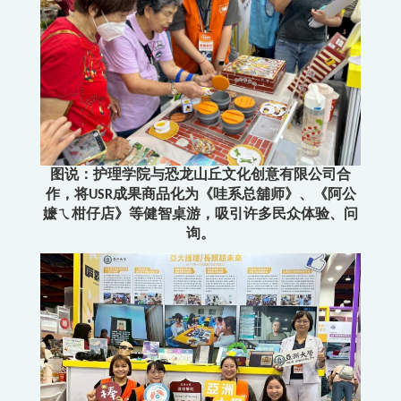
图说：护理学院与恐龙山丘文化创意有限公司合
作，将USR成果商品化为《哇系总舖师》、《阿公
嬷ㄟ柑仔店》等健智桌游，吸引许多民众体验、问
询。