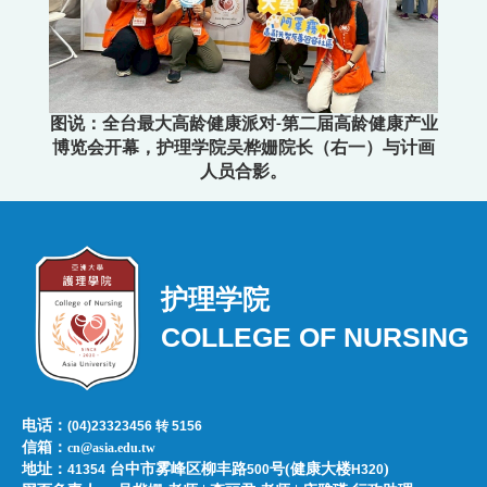
图说：全台最大高龄健康派对-第二届高龄健康产业
博览会开幕，护理学院吴桦姗院长（右一）与计画
人员合影。
护理学院
COLLEGE OF NURSING
电话：
(04)23323456 转 5156
信箱：
cn@asia.edu.tw
地址：
台中市雾峰区柳丰路
号(健康大楼
)
41354
500
H320