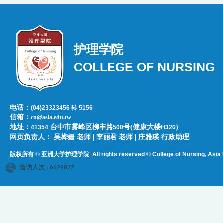
护理学院
COLLEGE OF NURSING
电话：
(04)23323456 转 5156
信箱：
cn@asia.edu.tw
地址：
台中市雾峰区柳丰路
号(健康大楼
)
41354
500
H320
网页负责人：​​​ ​吴桦姗 老师 | 李丽君 老师 | 庄雅瑛 行政助理
版权所有 © 亚洲大学护理学院
All rights reserved © College of Nursing, Asi
a 
造访人次 : 6629822