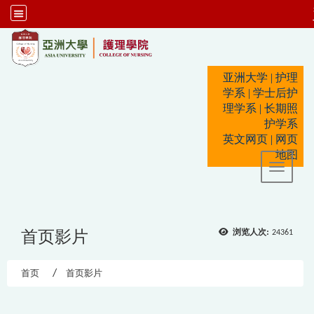
:::
亚洲大学
|
护理
学系
|
学士后护
理学系
|
长期照
护学系
英文网页
|
网页
地图
Toggle 
首页影片
浏览人次:
24361
首页
首页影片