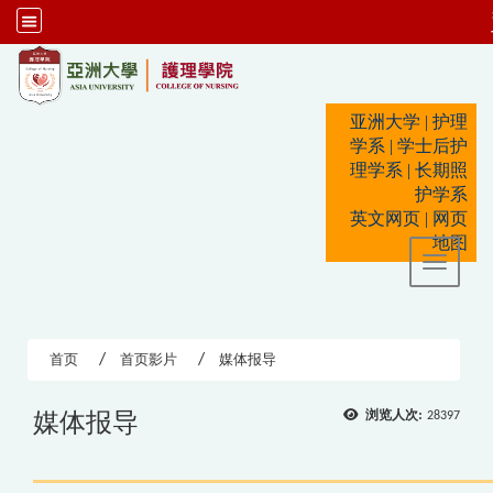
:::
亚洲大学
|
护理
学系
|
学士后护
理学系
|
长期照
护学系
英文网页
|
网页
地图
Toggle 
首页
首页影片
媒体报导
媒体报导
浏览人次:
28397