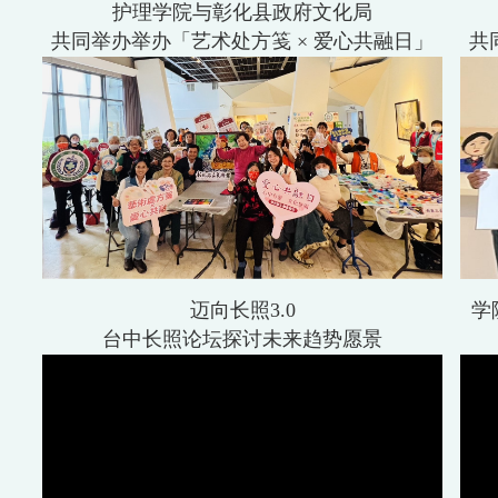
护理学院与彰化县政府文化局
共同举办举办「艺术处方笺 × 爱心共融日」
共
迈向长照3.0
学
台中长照论坛探讨未来趋势愿景