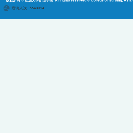
版权所有 © 亚洲大学护理学院
All rights reserved © College of Nursing, Asi
a 
造访人次 : 6643314