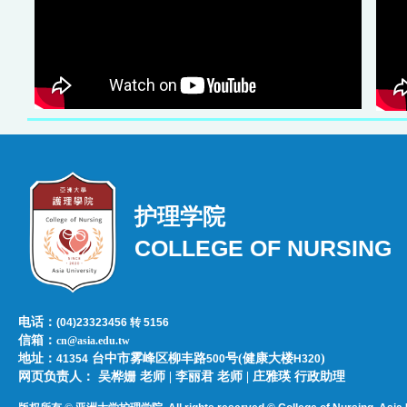
护理学院
COLLEGE OF NURSING
电话：
(04)23323456 转 5156
信箱：
cn@asia.edu.tw
地址：
台中市雾峰区柳丰路
号(健康大楼
)
41354
500
H320
网页负责人：​​​ ​吴桦姗 老师 | 李丽君 老师 | 庄雅瑛 行政助理