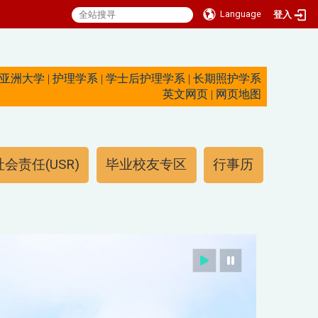
Language
登入
亚洲大学
|
护理学系
|
学士后护理学系
|
长期照护学系
英文网页
|
网页地图
会责任(USR)
毕业校友专区
行事历