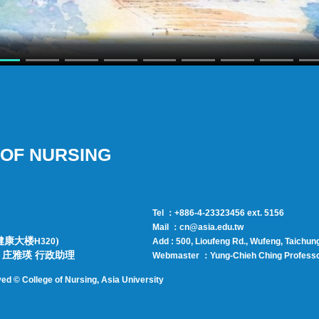
OF NURSING
Tel ：+886-4-23323456 ext. 5156
Mail ：cn@asia.edu.tw
健康大楼
)
H320
Add : 500, Lioufeng Rd., Wufeng, Taichun
师 | 庄雅瑛 行政助理
Webmaster ：
Yung-Chieh Ching
Profess
ved © College of Nursing, Asi
a University