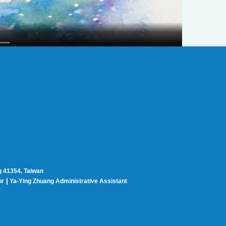
g 41354, Taiwan
|
or
Ya-Ying Zhuang Administrative Assistant