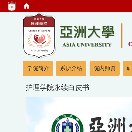
:::
:::
学院简介
系所介绍
院内师资
护理学院永续白皮书