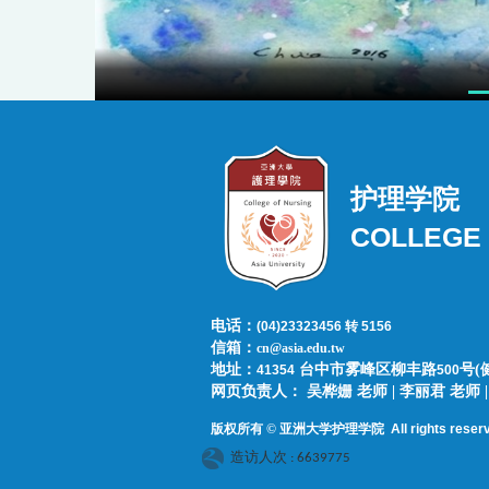
护理学院
COLLEGE 
电话：
(04)23323456 转 5156
信箱：
cn@asia.edu.tw
地址：
台中市雾峰区柳丰路
号(
41354
500
网页负责人：​​​ ​吴桦姗 老师 | 李丽君 老
版权所有 © 亚洲大学护理学院
All rights reser
造访人次 : 6639775