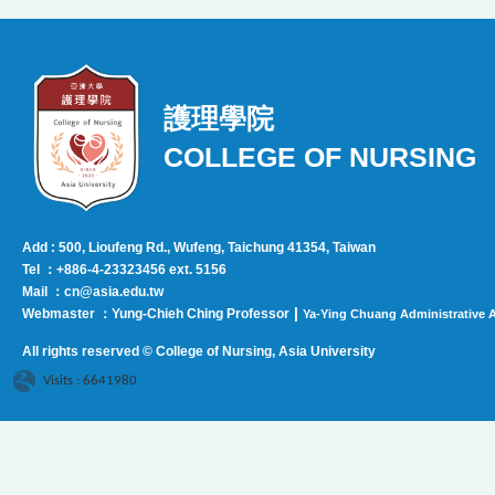
護理學院
COLLEGE OF NURSING
Add : 500, Lioufeng Rd., Wufeng, Taichung 41354, Taiwan
Tel ：+886-4-23323456 ext. 5156
Mail ：cn@asia.edu.tw
|
Webmaster ：Yung-Chieh Ching Professor
Ya-Ying Chuang Administrative A
All rights reserved © College of Nursing, Asi
a University
Visits : 6641980