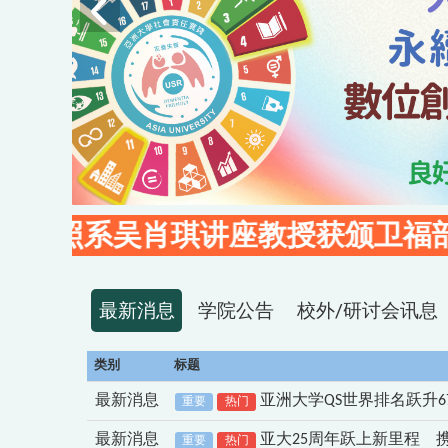
肖琪讲座教授
获颁卫福部「二等卫生
最新消息
学院公告
校外/研讨会讯息
类别
标题
最新消息
亚洲大学QS世界排名跃升6
重要
热门
最新消息
亚大25周年跃上新里程 
重要
热门