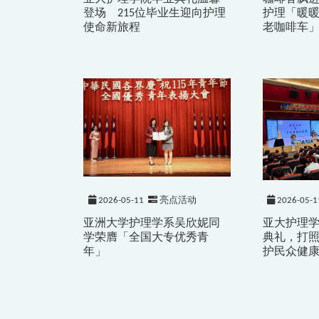
登场 215位毕业生迎向护理
护理「暖
使命新旅程
老咖啡车
2026-05-11
亮点活动
2026-05-1
亚洲大学护理学系吴欣妮同
亚大护理
学荣膺「全国大专优秀青
典礼，打
年」
护民众健