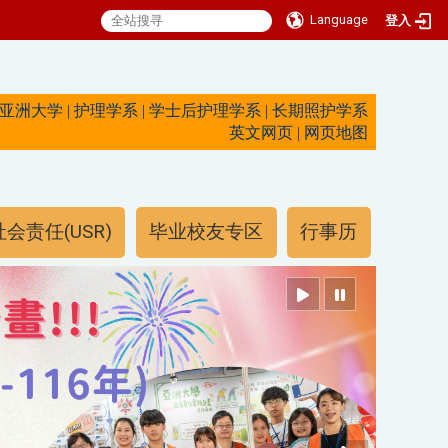
Language
登入
亚洲大学
|
护理学系
|
学士后护理学系
|
长期照护学系
英文网页
|
网页地图
会责任(USR)
毕业校友专区
行事历