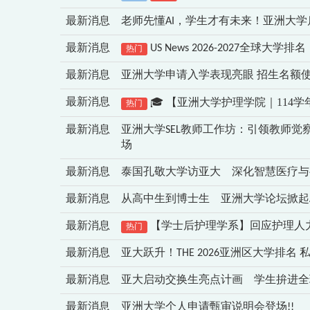
最新消息
老师先懂AI，学生才有未来！亚洲大
最新消息
US News 2026-2027全球
热门
最新消息
亚洲大学申请入学表现亮眼 招生名额使用
🎓 【亚洲大学护理学院｜114
最新消息
热门
最新消息
亚洲大学SEL教师工作坊：引领教师
场
最新消息
泰国孔敬大学访亚大 深化智慧医疗与
最新消息
从高中生到博士生 亚洲大学论坛掀起
最新消息
【学士后护理学系】回应护理人
热门
最新消息
亚大跃升！THE 2026亚洲区大学排
最新消息
亚大启动交换生亮点计画 学生拚进全
最新消息
亚洲大学个人申请甄审说明会登场!!