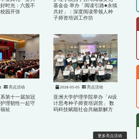
暖好时光：六股不
基金会 举办「阅读引路●永续
」校园开张
共好」：深度阅读带领人种
子师资培训工作坊
1
亮点活动
2026-05-05
亮点活动
学系第十一届加冠
亚洲大学护理学院举办「AI设
照护理韧性一起守
计思考种子师资培训营」 数
康福祉
码科技赋能社会共融新解方
更多亮点活动